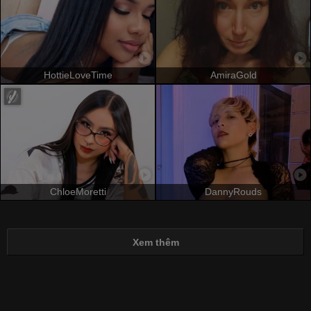
HottieLoveTime
AmiraGold
ChloeMoretti
DannyRouds
Xem thêm