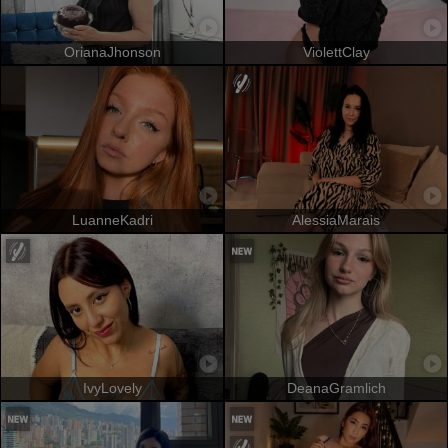
OrianaJhonson
ViolettClay
LuanneKadri
AlessiaMarais
IvyLovely
DeanaGramlich