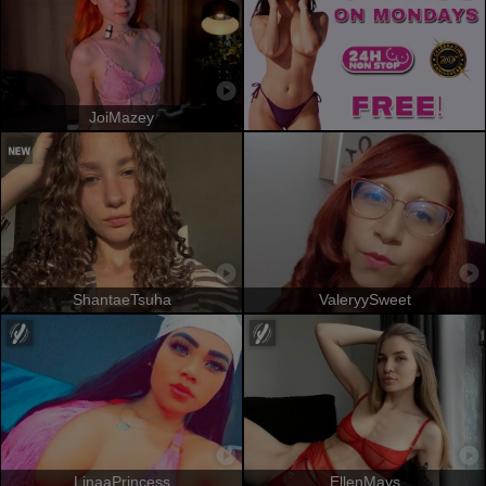
JoiMazey
ShantaeTsuha
ValeryySweet
LinaaPrincess
EllenMays