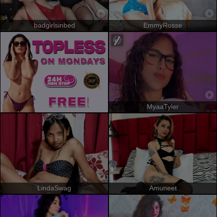
badgirlsinbed
EmmyRosse
MyaaTyler
LindaSwag
Amuneet