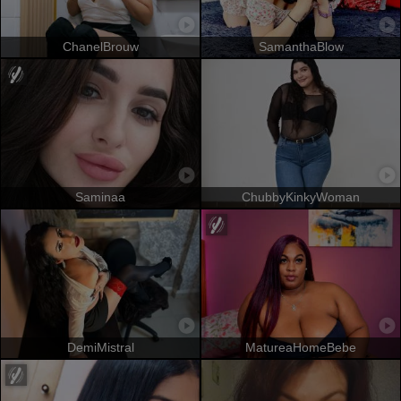
ChanelBrouw
SamanthaBlow
Saminaa
ChubbyKinkyWoman
DemiMistral
MatureaHomeBebe