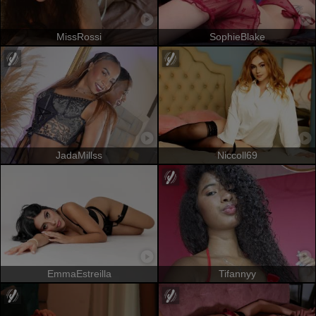
MissRossi
SophieBlake
JadaMillss
Niccoll69
EmmaEstreilla
Tifannyy