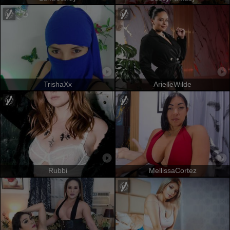
TrishaXx
ArielleWilde
Rubbi
MellissaCortez