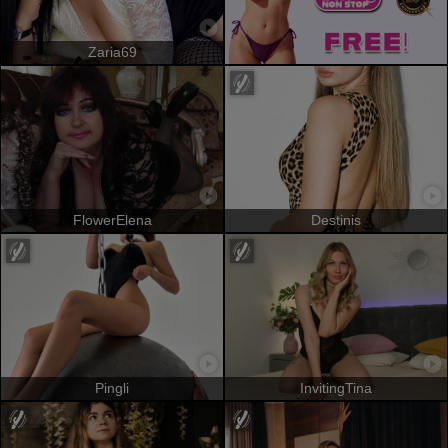
Zaria69
FlowerElena
Destinis
Pingli
InvitingTina