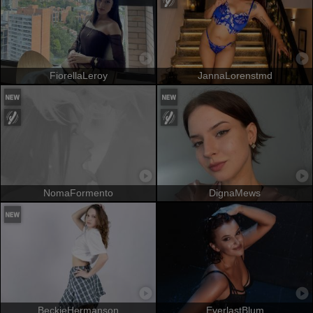
FiorellaLeroy
JannaLorenstmd
NomaFormento
DignaMews
BeckieHermanson
EverlastBlum