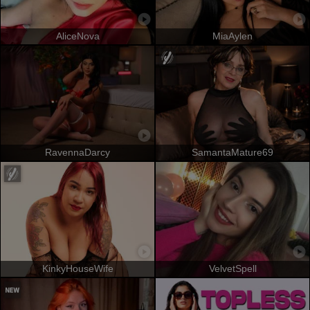
AliceNova
MiaAylen
RavennaDarcy
SamantaMature69
KinkyHouseWife
VelvetSpell