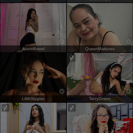
AlisonKweel
QueenMatturex
LilithStygian
TerryGreen