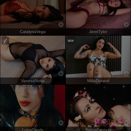
CatalynaVega
JennTylor
VanesaNova
MillaDurand
LunaCandy
SussyFantasy