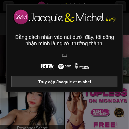
Tất cả (
413
)
Cạo lông
×
Bằng cách nhấn vào nút dưới đây, tôi công
nhận mình là người trưởng thành.
Exit
AuroraStar
SamaraBellet
Truy cập Jacquie et michel
RoxanneeSecret