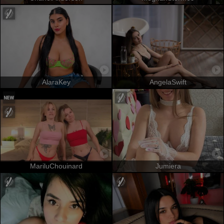
AlaraKey
AngelaSwift
MariluChouinard
Jumiera