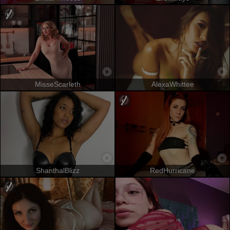
MisseScarleth
AlexaWhittee
ShanthalBlizz
RedHurricane