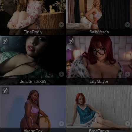
TinaRedly
SallyVerda
BellaSmithX69
LillyMayer
AkaneCox
BreeTanya