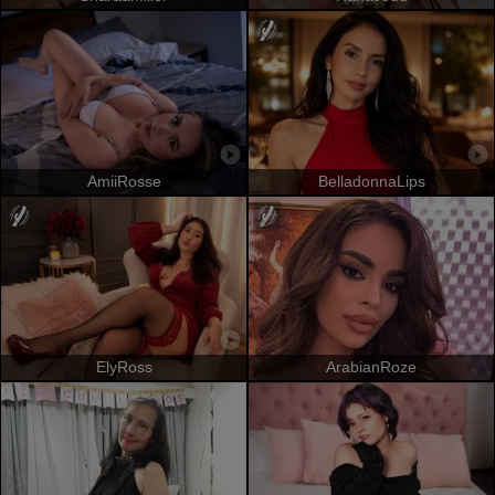
AmiiRosse
BelladonnaLips
ElyRoss
ArabianRoze