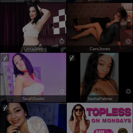
LorraGrey
CaroJones
TarahDustin
SashaPalmer