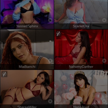
YennettSphinx
ScarletOra
MiaBianchi
NahomyCarther
SharaaMiller
HanaJoud