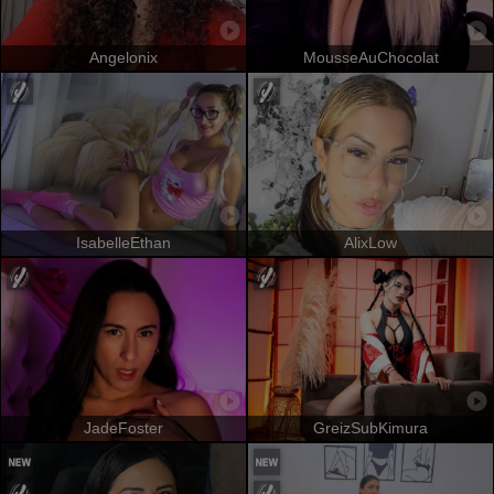
Angelonix
MousseAuChocolat
IsabelleEthan
AlixLow
JadeFoster
GreizSubKimura