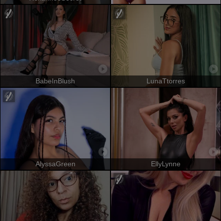
BabeInBlush
LunaTtorres
AlyssaGreen
EllyLynne