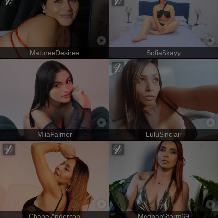
MatureeDesiree
SofiaSkayy
MiiaPalmer
LuluSinclair
ChanelAnderson
MeghanStorm69