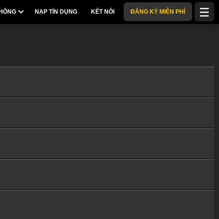
THÔNG
NẠP TÍN DỤNG
KẾT NỐI
ĐĂNG KÝ MIỄN PHÍ