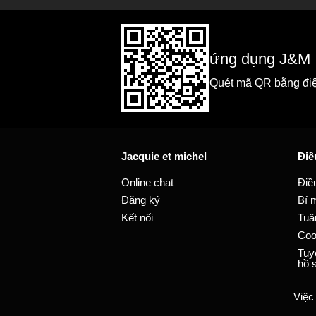
ứng dụng J&M
Quét mã QR bằng điện
Jacquie et michel
Điề
Online chat
Điề
Đăng ký
Bí 
Kết nối
Tuâ
Coo
Tuy
hồ 
Việc