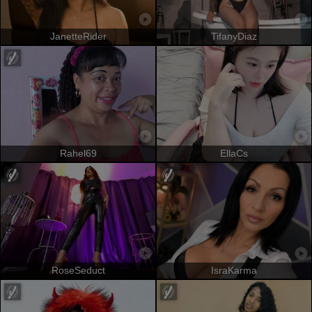
JanetteRider
TifanyDiaz
Rahel69
EllaCs
RoseSeduct
IsraKarma