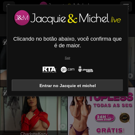
Todos (
494
)
Preto
×
Clicando no botão abaixo, você confirma que
é de maior.
Sair
MatureeDesiree
MaryroseCastine
Entrar no Jacquie et michel
CharlotteKozy