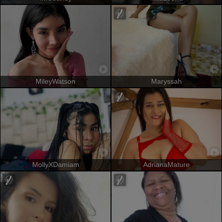
MileyWatson
Maryssah
MollyXDamiam
AdrianaMature