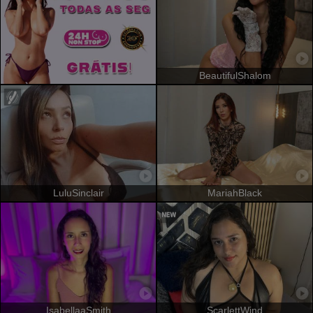
BeautifulShalom
LuluSinclair
MariahBlack
IsabellaaSmith
ScarlettWind