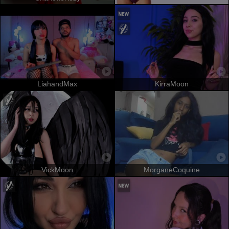
LiahandMax
KirraMoon
VickMoon
MorganeCoquine