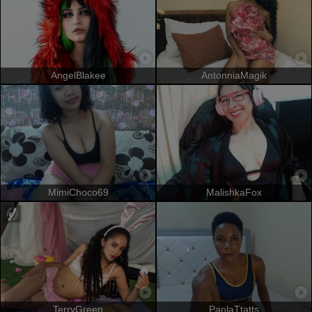
AngelBlakee
AntonniaMagik
MimiChoco69
MalishkaFox
TerryGreen
PaolaTtatts