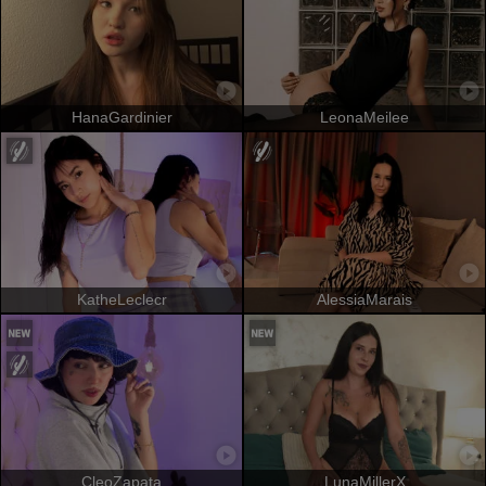
HanaGardinier
LeonaMeilee
KatheLeclecr
AlessiaMarais
CleoZapata
LunaMillerX