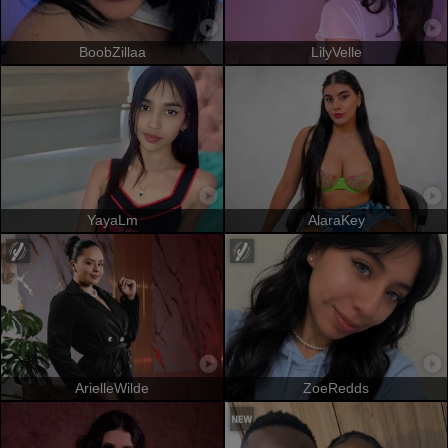
BoobZillaa
LilyVelle
YayaLm
AlaraKey
ArielleWilde
ZoeRedds