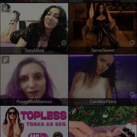
SexyMirra
SarasSweet
PussyWetMistress
CarolinaPetra