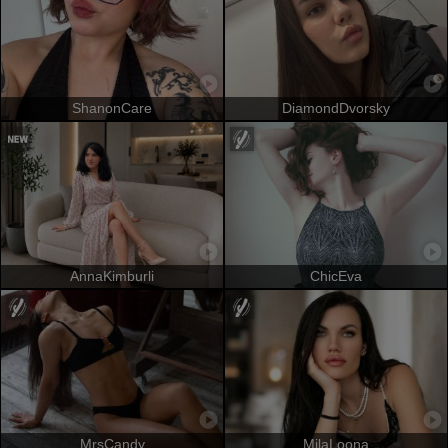
ShanonCare
DiamondDvorsky
AnnaKimburli
ChicEva
MrsCandy
MilaLoona