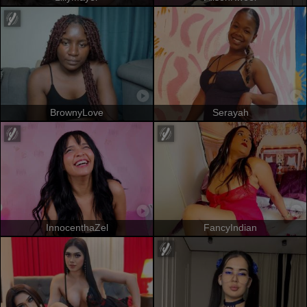
BrownyLove
Serayah
InnocenthaZel
FancyIndian