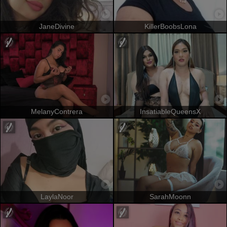
JaneDivine
KillerBoobsLona
MelanyContrera
InsatiableQueensX
LaylaNoor
SarahMoonn