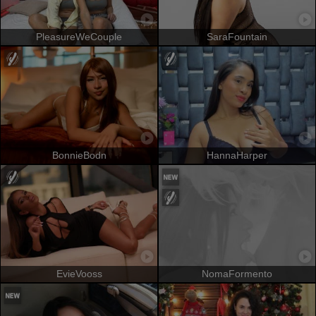
PleasureWeCouple
SaraFountain
BonnieBodn
HannaHarper
EvieVooss
NomaFormento