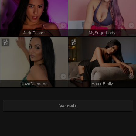
JadeFoster
MySugarLady
NovaDiamond
HottieEmily
Ver mais