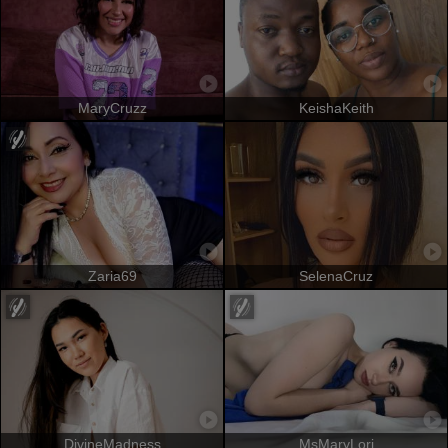
MaryCruzz
KeishaKeith
Zaria69
SelenaCruz
DivineMadness
MsMaryLori