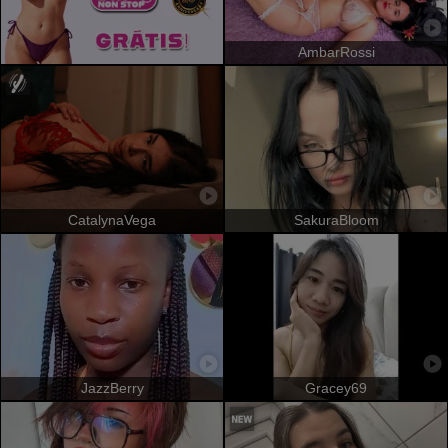
AmbarRossi
CatalynaVega
SakuraBloom
JazzBerry
Gracey69