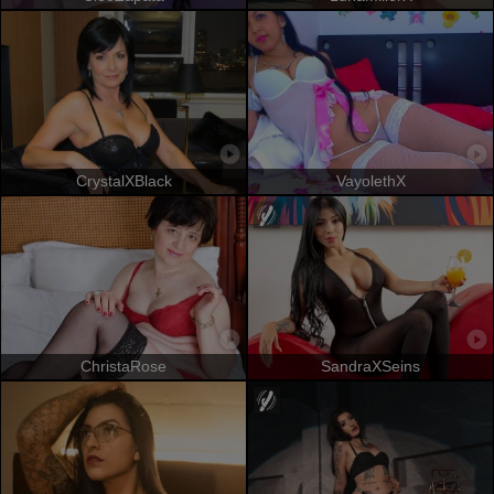
CrystalXBlack
VayolethX
ChristaRose
SandraXSeins