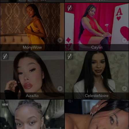
MonyWow
Caylin
AizaXo
CelesteNoire