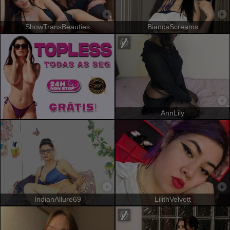
ShowTransBeauties
BiancaScreams
AnnLily
IndianAllure69
LilithVelvett