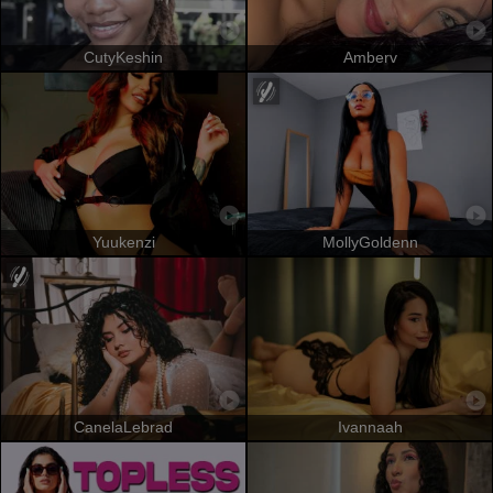
CutyKeshin
Amberv
Yuukenzi
MollyGoldenn
CanelaLebrad
Ivannaah