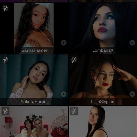
SashaPalmer
LombanaX
SakuraHarper
LilithStygian