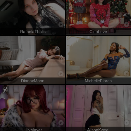
RafaelaThalls
CleoLove
DianaxMoon
MichelleFlores
LillyMayer
AlisonKweel