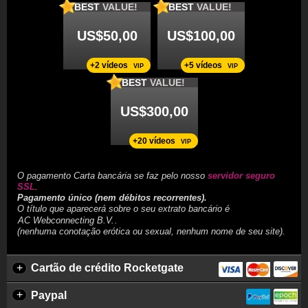
BEST
VALUE!
BEST
VALUE!
US$50,00
US$100,00
+2 vídeos
+5 vídeos
VIP
VIP
BEST
VALUE!
US$300,00
+20 vídeos
VIP
O pagamento Carta bancária se faz pelo nosso
servidor seguro
SSL
.
Pagamento único (nem débitos recorrentes).
O título que aparecerá sobre o seu extrato bancário é
.
(nenhuma conotação erótica ou sexual, nenhum nome de seu site).
+
Cartão de crédito Rocketgate
+
Paypal