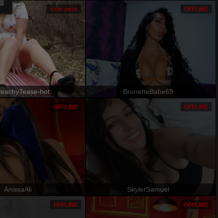
OFFLINE
מופע פרטי
eachyTease-hot
BrunetteBabe69
OFFLINE
OFFLINE
AnissaAli
SkylerSamuel
OFFLINE
OFFLINE