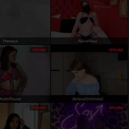
Hawaya
AlanaNaur
OFFLINE
OFFLINE
KatteRouse
JenevaSchimmel
OFFLINE
OFFLINE