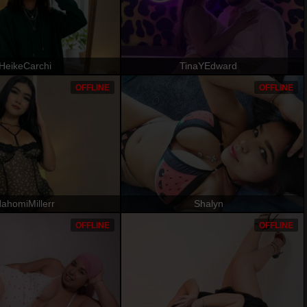
HeikeCarchi
TinaYEdward
OFFLINE
OFFLINE
ahomiMillerr
Shalyn
OFFLINE
OFFLINE