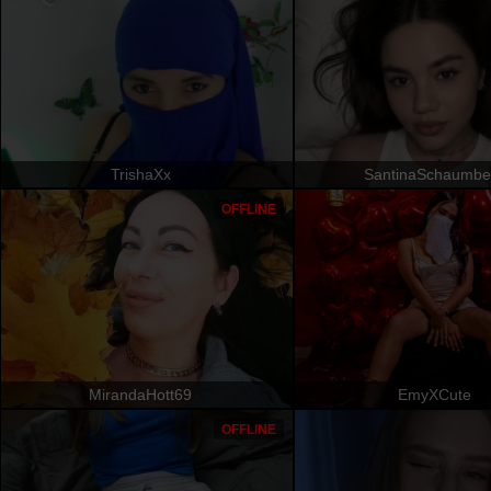
TrishaXx
SantinaSchaumbe
OFFLINE
MirandaHott69
EmyXCute
OFFLINE