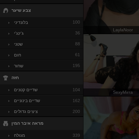
צבע שיער
100
בלונדיני
›
LaylaNoor
36
ג'ינג'י
›
88
שטני
›
61
חום
›
195
שחור
›
חזה
104
שדיים קטנים
›
SexyMirra
162
שדיים בינוניים
›
200
ציצים גדולים
›
מראה איבר המין
339
מגולח
›