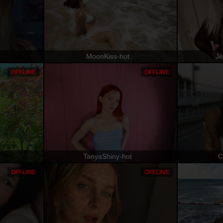
MoonKiss-hot
Je
OFFLINE
OFFLINE
TanyaShiny-hot
C
OFFLINE
OFFLINE