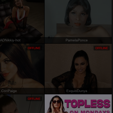
ADNikkiy-hot
PamelaPonce
OFFLINE
OFFLINE
CoriPaige
ExquisDunya
OFFLINE