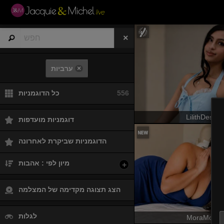
×
ערביות
556
כל הדוגמניות
LilithDesire
דוגמניות מועדפות
הדוגמניות שביקרת לאחרונה
מיון לפי : אהבות
+
הצג תצוגה מקדימה של המצלמה
לגלות
MoraMoon