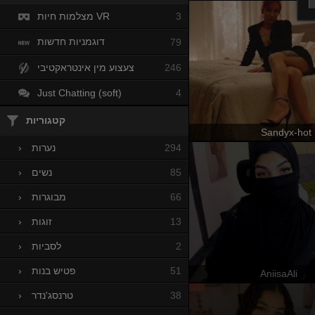
מצלמות חיות VR
3
דוגמניות חדשות
79
צעצוע מין אינטראקטיבי
246
Just Chatting (soft)
4
קטגוריות
Sandyx-hot
294
נערות
›
85
נשים
›
66
מבוגרות
›
13
זוגות
›
2
לסביות
›
51
פטיש בנות
›
AniisaAli
38
טרנסג'נדר
›