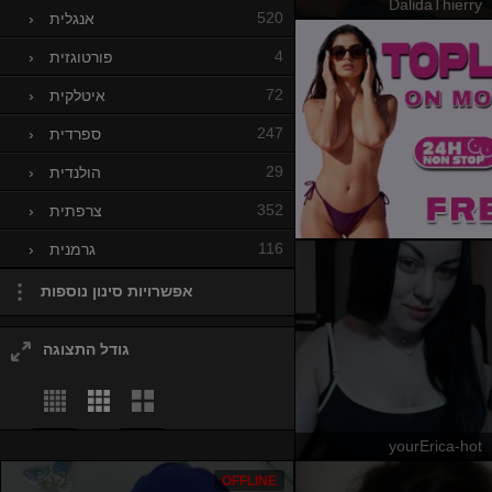
DalidaThierry
520
אנגלית
›
4
פורטוגזית
›
72
איטלקית
›
247
ספרדית
›
29
הולנדית
›
352
צרפתית
›
116
גרמנית
›
אפשרויות סינון נוספות
גודל התצוגה
yourErica-hot
OFFLINE