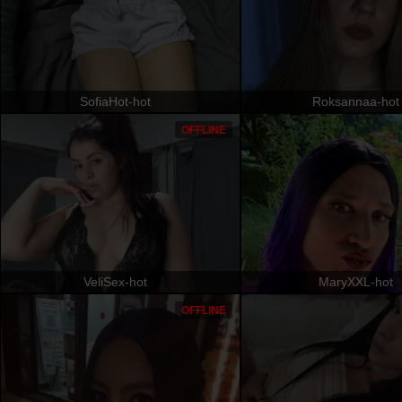
SofiaHot-hot
Roksannaa-hot
OFFLINE
VeliSex-hot
MaryXXL-hot
OFFLINE