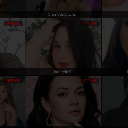
CharleenOachs
OFFLINE
OFFLINE
JameelaX
OFFLINE
OFFLINE