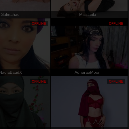
Salmahad
MissLeila
OFFLINE
OFFLINE
NadiaBaudX
AdharaaMoon
OFFLINE
OFFLINE