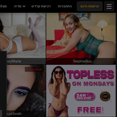
הרשמה חינם
התחברות
רכישת קרדיט
מדיה
מצלמו
ZoeyMarie
StephieBou
מופע פרטי
MayaSmith