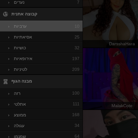
7
נערים
›
קבוצה אתנית
10
ערביות
›
25
אסיאתיות
›
DarsshaHara
32
כושיות
›
197
אירופאיות
›
209
לטיניות
›
מבנה הגוף
100
רזה
›
111
אתלטי
›
MalakCote
168
ממוצע
›
34
עגולה
›
64
שמנמן
›