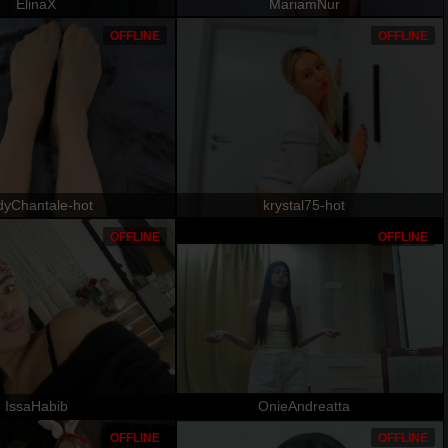
ElinaX
MariamNur
OFFLINE
OFFLINE
dyChantale-hot
krystal75-hot
OFFLINE
OFFLINE
IssaHabib
OnieAndreatta
OFFLINE
OFFLINE