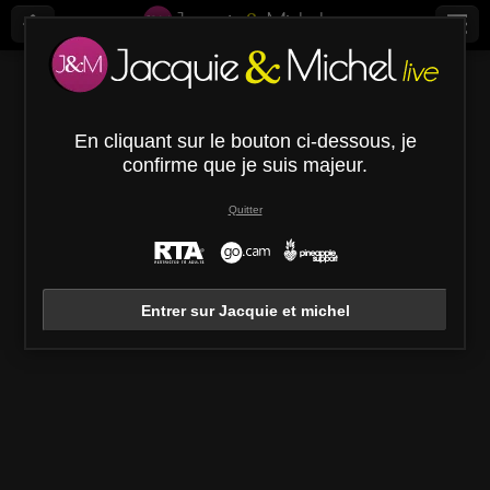
Derniers modèles vus
En cliquant sur le bouton ci-dessous, je
Votre historique de chat avec les modèles est vide
confirme que je suis majeur.
Tous les modèles (
571
)
Quitter
OrianaLaFrancaise
Rodalinda
Euphorias
Entrer sur Jacquie et michel
OrianaLaFrancaise
Rodalinda
Euphorias