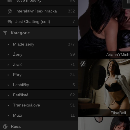
Nové modelky
98
Interaktivní sex hračka
332
Just Chatting (soft)
7
Kategorie
377
›
Mladé ženy
99
›
Ženy
ArianaYMich
71
›
Zralé
24
›
Páry
5
›
Lesbičky
62
›
Fetišisté
51
›
Transexuálové
EliseBell
11
›
Muži
Rasa