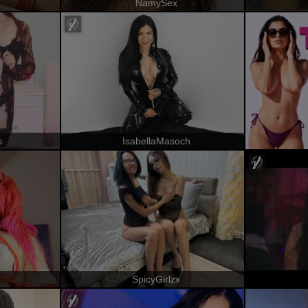
NamySex
s
IsabellaMasoch
SpicyGirlzx