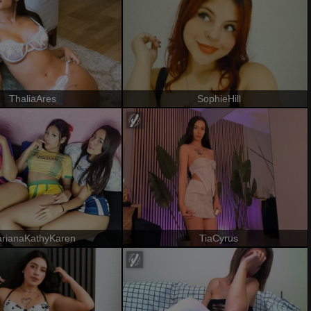
ThaliaAres
SophieHill
rianaKathyKaren
TiaCyrus