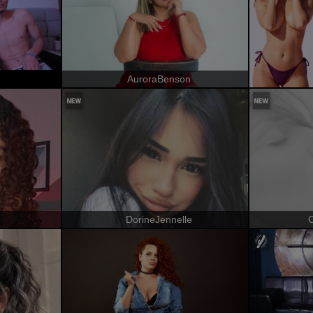
AuroraBenson
n
DorineJennelle