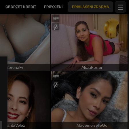
OBDRŽET KREDIT
PŘIPOJENÍ
PŘIHLÁŠENÍ ZDARMA
SerenaFr
AliciaFerrer
SaritaVelez
MademoiselleGo