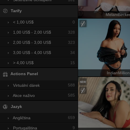
Tarify
MelaniBecke
0
›
< 1,00 US$
328
›
1,00 US$ - 2,00 US$
323
›
2,00 US$ - 3,00 US$
34
›
3,00 US$ - 4,00 US$
15
›
> 4,00 US$
IndianMillion
Actions Panel
588
›
Virtuální dárek
585
›
Akce naživo
Jazyk
659
›
Angličtina
9
›
Portugalština