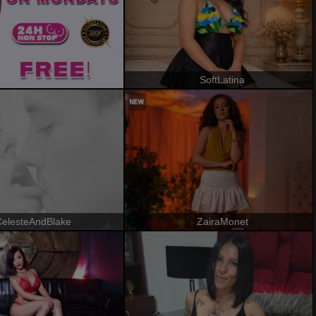
SoftLatina
CelesteAndBlake
ZairaMonet