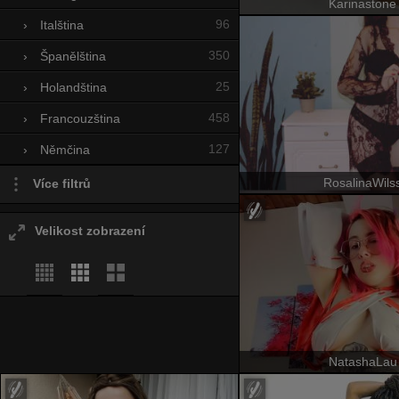
Karinastone
96
›
Italština
350
›
Španělština
25
›
Holandština
458
›
Francouzština
127
›
Němčina
RosalinaWils
Více filtrů
Velikost zobrazení
NatashaLau