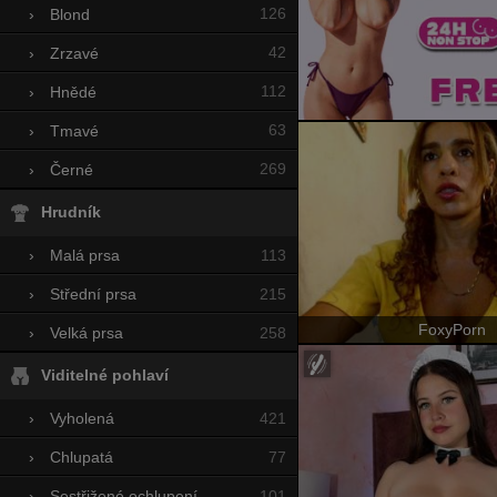
126
›
Blond
42
›
Zrzavé
112
›
Hnědé
63
›
Tmavé
269
›
Černé
Hrudník
113
›
Malá prsa
215
›
Střední prsa
FoxyPorn
258
›
Velká prsa
Viditelné pohlaví
421
›
Vyholená
77
›
Chlupatá
101
›
Sestřižené ochlupení