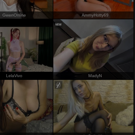
GwenOnline
AmmyHotty69
LelaVivo
MadyN