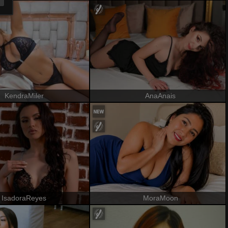
KendraMiler
AnaAnais
IsadoraReyes
MoraMoon