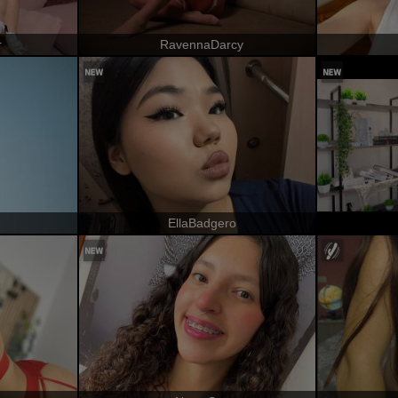
r
RavennaDarcy
EllaBadgero