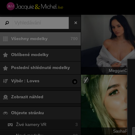
Všechny modelky
700
Oblíbené modelky
Poslední shlédnuté modelky
MegganCarls
Výběr : Loves
+
Zobrazit náhled
Objevte stránku
Živé kamery VR
3
SashaPolet