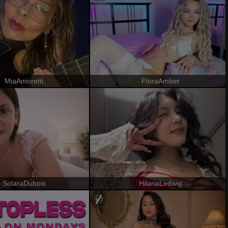
MiaAmoretti
FloraAmber
SolaraDubois
HilariaLedwig