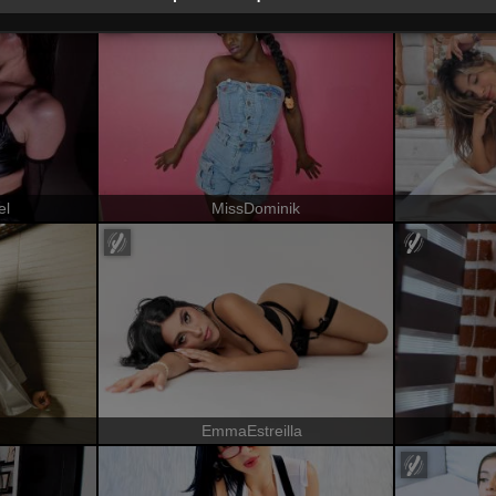
el
MissDominik
EmmaEstreilla