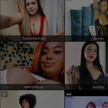
SamanthaGold
Jaurita
ValeryHanze
AuraXo