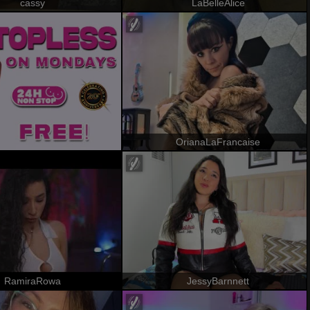
cassy
LaBelleAlice
OrianaLaFrancaise
RamiraRowa
JessyBarnnett