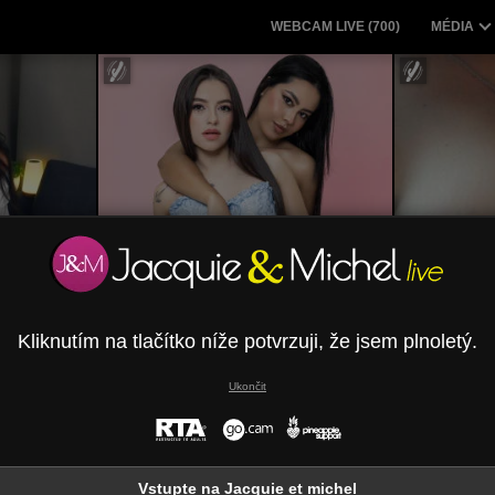
WEBCAM LIVE (
700
)
MÉDIA
on
PaolaYKatty
Kliknutím na tlačítko níže potvrzuji, že jsem plnoletý.
Ukončit
Vstupte na Jacquie et michel