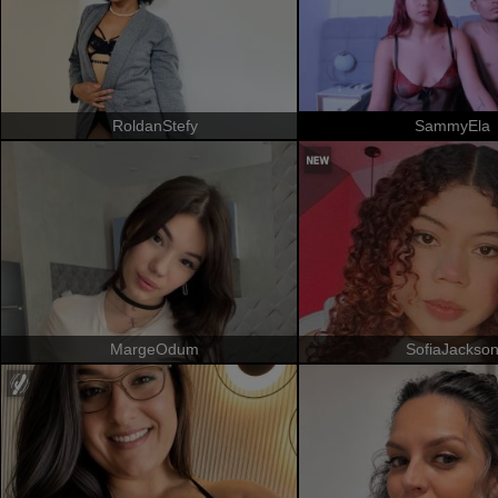
RoldanStefy
SammyEla
MargeOdum
SofiaJackso