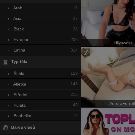
16
›
Arab
27
›
Asiat
38
›
Black
206
›
Evropan
Liliysweet
314
›
Latina
Typ těla
129
›
Štíhlá
148
›
Atletka
215
›
Střední
AuroraFerrett
45
›
Kulatá
72
›
Boubelka
Barva vlasů