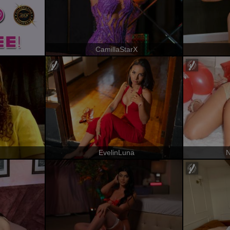
CamillaStarX
EvelinLuna
N