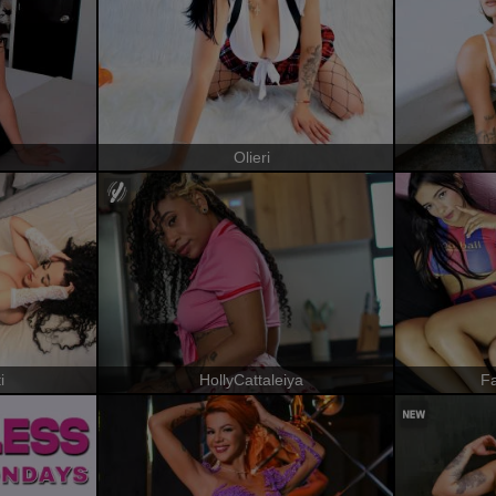
Olieri
i
HollyCattaleiya
Fa