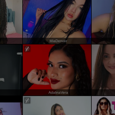
MiaDenver
AdalinaVera