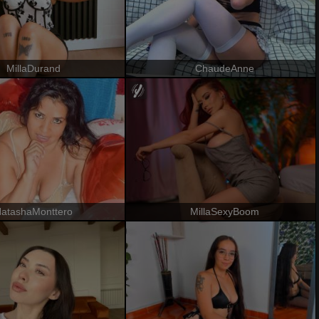
MillaDurand
ChaudeAnne
atashaMonttero
MillaSexyBoom