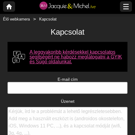
Élő webkamera
Kapcsolat
Kapcsolat
A leggyakoribb kérdésekkel kapcsolatos
segítségért ne habozz meglátogatni a GYIK
és Súgó oldalunkat.
E-mail cím
Üzenet