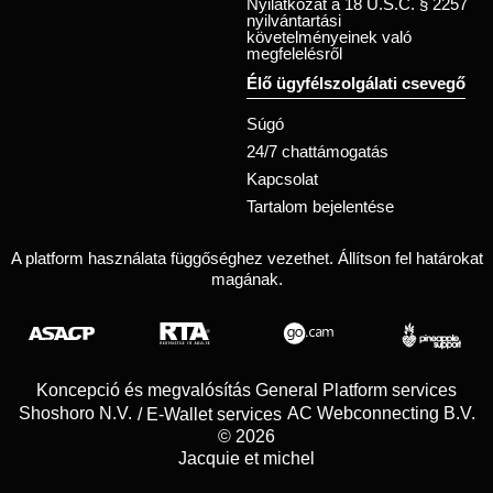
Nyilatkozat a 18 U.S.C. § 2257
nyilvántartási
követelményeinek való
megfelelésről
Élő ügyfélszolgálati csevegő
Súgó
24/7 chattámogatás
Kapcsolat
Tartalom bejelentése
A platform használata függőséghez vezethet. Állítson fel határokat
magának.
Koncepció és megvalósítás General Platform services
/ E-Wallet services
© 2026
Jacquie et michel